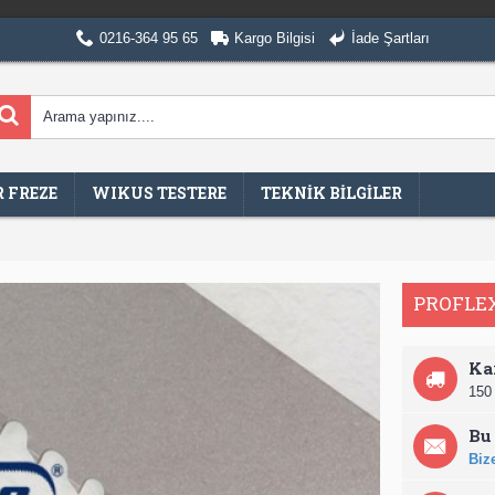
0216-364 95 65
Kargo Bilgisi
İade Şartları
 FREZE
WIKUS TESTERE
TEKNİK BİLGİLER
PROFLEX
Ka
150 
Bu 
Bize