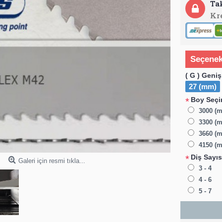
Ta
Kr
Seçenek
( G ) Geniş
27 (mm)
Boy Seçim
*
3000 (
3300 (m
3660 (m
4150 (m
Diş Sayıs
*
Galeri için resmi tıkla...
3 - 4
4 - 6
5 - 7