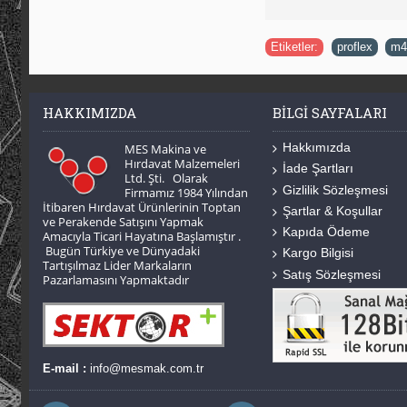
Etiketler:
proflex
,
m4
HAKKIMIZDA
BILGI SAYFALARI
Hakkımızda
MES Makina ve
Hırdavat Malzemeleri
İade Şartları
Ltd. Şti. Olarak
Gizlilik Sözleşmesi
Firmamız 1984 Yılından
İtibaren Hırdavat Ürünlerinin Toptan
Şartlar & Koşullar
ve Perakende Satışını Yapmak
Kapıda Ödeme
Amacıyla Ticari Hayatına Başlamıştır .
Bugün Türkiye ve Dünyadaki
Kargo Bilgisi
Tartışılmaz Lider Markaların
Satış Sözleşmesi
Pazarlamasını Yapmaktadır
E-mail :
info@mesmak.com.tr