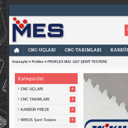
CNC-UÇLARI
CNC-TAKIMLARI
KARBÜR
»
»
Anasayfa
Proflex
PROFLEX M42 -G27 ŞERİT TESTERE
Kategoriler
+
CNC UÇLARI
+
CNC TAKIMLARI
+
KARBÜR FREZE
+
WIKUS Şerit Testere