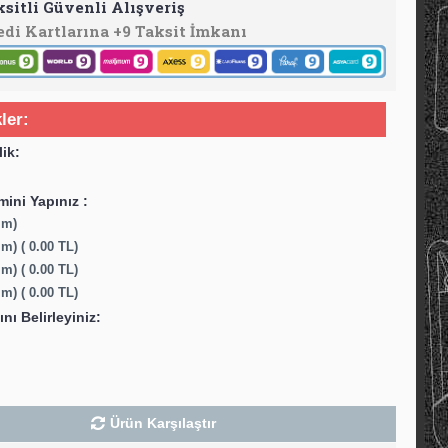
ksitli Güvenli Alışveriş
edi Kartlarına +9 Taksit İmkanı
ler:
lik:
ini Yapınız :
mm)
m) ( 0.00 TL)
m) ( 0.00 TL)
m) ( 0.00 TL)
ını Belirleyiniz:
Ürün Karşılaştır