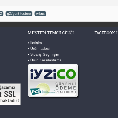
2
,
g27şerit testere
,
wikus
MÜŞTERI TEMSILCILIĞI
FACEBOOK I
İletişim
Ürün İadesi
Sipariş Geçmişim
Ürün Karşılaştırma