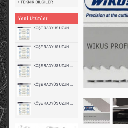
TEKNİK BİLGİLER
Yeni Ürünler
KÖŞE RADYÜS UZUN 12B00 KARBÜR PARMAK FREZE
KÖŞE RADYÜS UZUN 12A00 KARBÜR PARMAK FREZE
KÖŞE RADYÜS UZUN 10B00 KARBÜR PARMAK FREZE
KÖŞE RADYÜS UZUN 10A00 KARBÜR PARMAK FREZE
KÖŞE RADYÜS UZUN 08B00 KARBÜR PARMAK FREZE