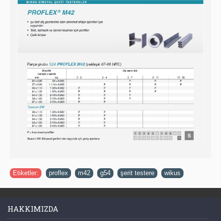
Etiketler:
proflex
,
m42
,
g54
,
şerit testere
,
wikus
HAKKIMIZDA