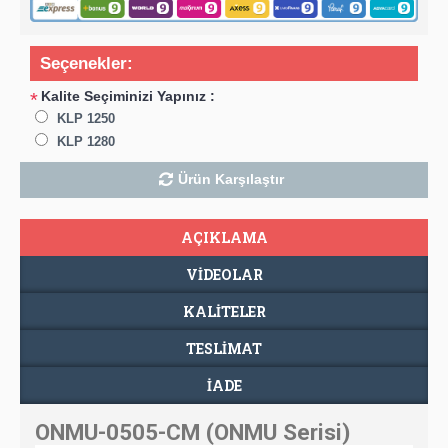
Seçenekler:
Kalite Seçiminizi Yapınız :
*
KLP 1250
KLP 1280
Ürün Karşılaştır
AÇIKLAMA
VIDEOLAR
KALİTELER
TESLIMAT
İADE
ONMU-0505-CM (ONMU Serisi)