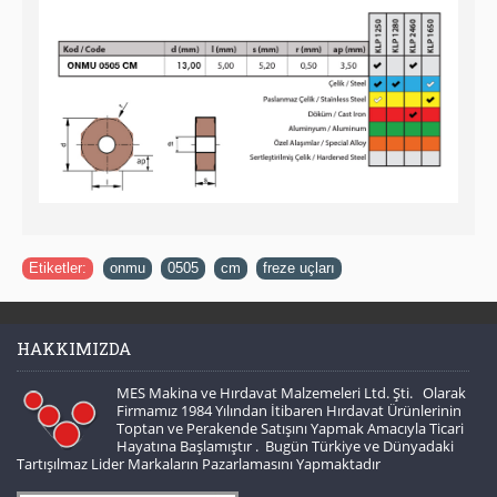
Etiketler:
onmu
,
0505
,
cm
,
freze uçları
HAKKIMIZDA
MES Makina ve Hırdavat Malzemeleri Ltd. Şti. Olarak
Firmamız 1984 Yılından İtibaren Hırdavat Ürünlerinin
Toptan ve Perakende Satışını Yapmak Amacıyla Ticari
Hayatına Başlamıştır . Bugün Türkiye ve Dünyadaki
Tartışılmaz Lider Markaların Pazarlamasını Yapmaktadır