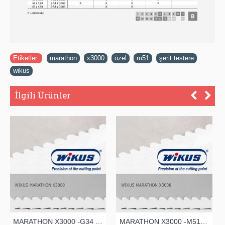
Etiketler:
marathon
,
x3000
,
özel
,
m51
,
şerit testere
,
wikus
İlgili Ürünler
MARATHON X3000 -G34 -M51-ŞERİT TESTERE
MARATHON X3000 -M51 -G41 ŞERİT TESTERE