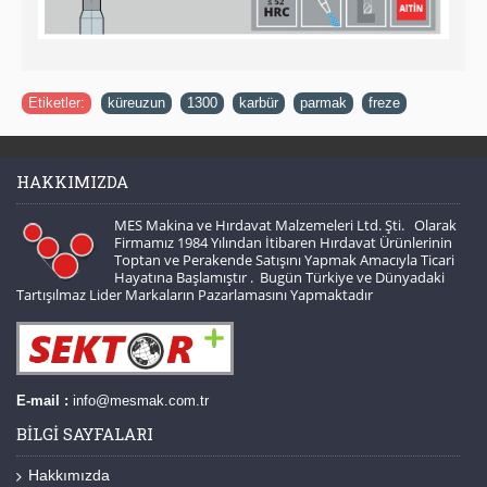
Etiketler:
küreuzun
,
1300
,
karbür
,
parmak
,
freze
HAKKIMIZDA
MES Makina ve Hırdavat Malzemeleri Ltd. Şti. Olarak
Firmamız 1984 Yılından İtibaren Hırdavat Ürünlerinin
Toptan ve Perakende Satışını Yapmak Amacıyla Ticari
Hayatına Başlamıştır . Bugün Türkiye ve Dünyadaki
Tartışılmaz Lider Markaların Pazarlamasını Yapmaktadır
E-mail :
info@mesmak.com.tr
BILGI SAYFALARI
Hakkımızda