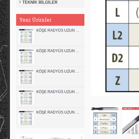
TEKNİK BİLGİLER
Yeni Ürünler
KÖŞE RADYÜS UZUN 12B00 KARBÜR PARMAK FREZE
KÖŞE RADYÜS UZUN 12A00 KARBÜR PARMAK FREZE
KÖŞE RADYÜS UZUN 10B00 KARBÜR PARMAK FREZE
KÖŞE RADYÜS UZUN 10A00 KARBÜR PARMAK FREZE
KÖŞE RADYÜS UZUN 08B00 KARBÜR PARMAK FREZE