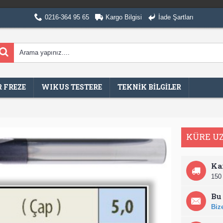
0216-364 95 65
Kargo Bilgisi
İade Şartları
 FREZE
WIKUS TESTERE
TEKNİK BİLGİLER
KÜRE U
Ka
150 
Bu 
Bize