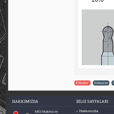
Etiketler:
küreuzun
,
HAKKIMIZDA
BILGI SAYFALARI
Hakkımızda
MES Makina ve