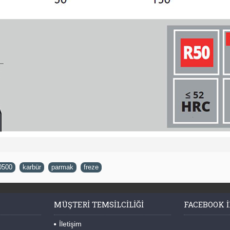
0500
,
karbür
,
parmak
,
freze
MÜŞTERI TEMSILCILIĞI
FACEBOOK I
İletişim