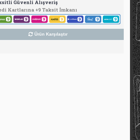
ksitli Güvenli Alışveriş
edi Kartlarına +9 Taksit İmkanı
Ürün Karşılaştır