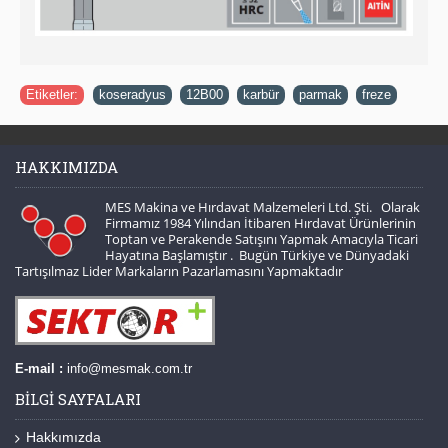
Etiketler:
koseradyus
,
12B00
,
karbür
,
parmak
,
freze
HAKKIMIZDA
MES Makina ve Hırdavat Malzemeleri Ltd. Şti. Olarak
Firmamız 1984 Yılından İtibaren Hırdavat Ürünlerinin
Toptan ve Perakende Satışını Yapmak Amacıyla Ticari
Hayatına Başlamıştır . Bugün Türkiye ve Dünyadaki
Tartışılmaz Lider Markaların Pazarlamasını Yapmaktadır
E-mail :
info@mesmak.com.tr
BILGI SAYFALARI
Hakkımızda