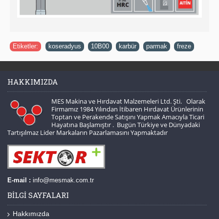
Etiketler:
koseradyus
,
10B00
,
karbür
,
parmak
,
freze
HAKKIMIZDA
MES Makina ve Hırdavat Malzemeleri Ltd. Şti. Olarak
Firmamız 1984 Yılından İtibaren Hırdavat Ürünlerinin
Toptan ve Perakende Satışını Yapmak Amacıyla Ticari
Hayatına Başlamıştır . Bugün Türkiye ve Dünyadaki
Tartışılmaz Lider Markaların Pazarlamasını Yapmaktadır
E-mail :
info@mesmak.com.tr
BILGI SAYFALARI
Hakkımızda