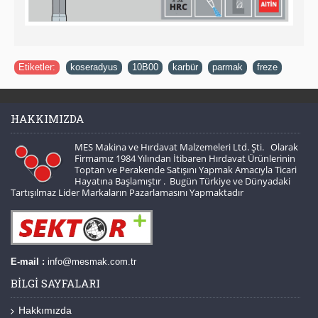
Etiketler:
koseradyus
,
10B00
,
karbür
,
parmak
,
freze
HAKKIMIZDA
MES Makina ve Hırdavat Malzemeleri Ltd. Şti. Olarak
Firmamız 1984 Yılından İtibaren Hırdavat Ürünlerinin
Toptan ve Perakende Satışını Yapmak Amacıyla Ticari
Hayatına Başlamıştır . Bugün Türkiye ve Dünyadaki
Tartışılmaz Lider Markaların Pazarlamasını Yapmaktadır
E-mail :
info@mesmak.com.tr
BILGI SAYFALARI
Hakkımızda