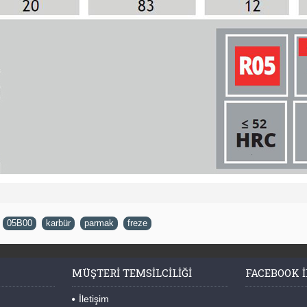
,
05B00
,
karbür
,
parmak
,
freze
MÜŞTERI TEMSILCILIĞI
FACEBOOK I
İletişim