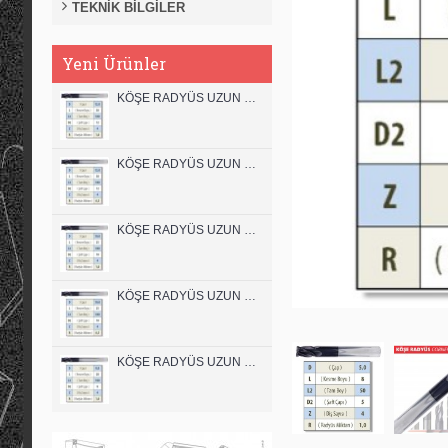
TEKNİK BİLGİLER
Yeni Ürünler
KÖŞE RADYÜS UZUN 12B00 KARBÜR PARMAK FREZE
KÖŞE RADYÜS UZUN 12A00 KARBÜR PARMAK FREZE
KÖŞE RADYÜS UZUN 10B00 KARBÜR PARMAK FREZE
KÖŞE RADYÜS UZUN 10A00 KARBÜR PARMAK FREZE
KÖŞE RADYÜS UZUN 08B00 KARBÜR PARMAK FREZE