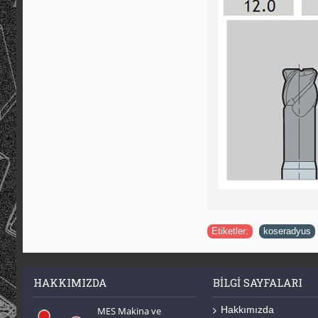
Etiketler:
koseradyus
HAKKIMIZDA
BILGI SAYFALARI
Hakkımızda
MES Makina ve