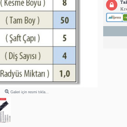
Ta
Kr
Galeri için resmi tıkla...