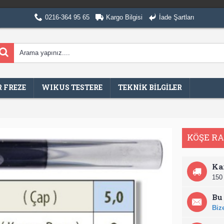
0216-364 95 65
Kargo Bilgisi
İade Şartları
 FREZE
WIKUS TESTERE
TEKNİK BİLGİLER
KÖŞE RA
Ka
150 
Bu 
Bize