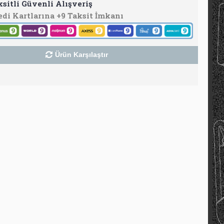
ksitli Güvenli Alışveriş
edi Kartlarına +9 Taksit İmkanı
Ürün Karşılaştır