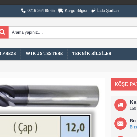
0216-364 95 65
Kargo Bilgisi
İade Şartları
 FREZE
WIKUS TESTERE
TEKNİK BİLGİLER
KÖŞE PA
Ka
150 
Bu 
Bize