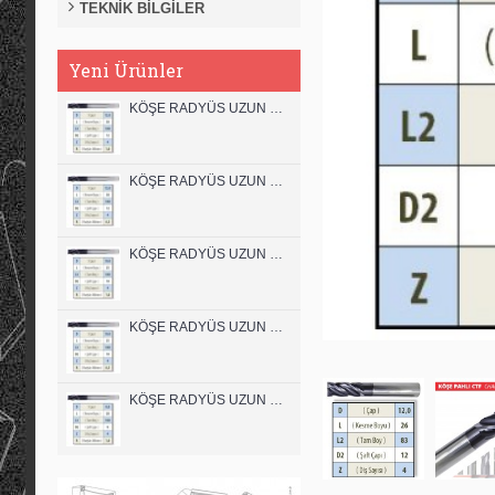
TEKNİK BİLGİLER
Yeni Ürünler
KÖŞE RADYÜS UZUN 12B00 KARBÜR PARMAK FREZE
KÖŞE RADYÜS UZUN 12A00 KARBÜR PARMAK FREZE
KÖŞE RADYÜS UZUN 10B00 KARBÜR PARMAK FREZE
KÖŞE RADYÜS UZUN 10A00 KARBÜR PARMAK FREZE
KÖŞE RADYÜS UZUN 08B00 KARBÜR PARMAK FREZE