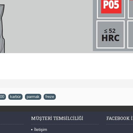
00
,
karbür
,
parmak
,
freze
MÜŞTERI TEMSILCILIĞI
FACEBOOK I
İletişim