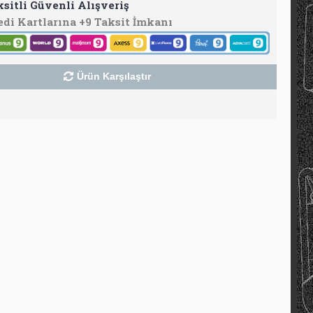
ksitli Güvenli Alışveriş
edi Kartlarına +9 Taksit İmkanı
Ürün Karşılaştır