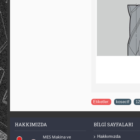
Etiketler:
kosectf
,
12
HAKKIMIZDA
BILGI SAYFALARI
Hakkımızda
MES Makina ve