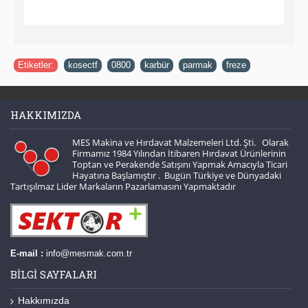
Etiketler:
kosectf
,
0800
,
karbür
,
parmak
,
freze
HAKKIMIZDA
MES Makina ve Hırdavat Malzemeleri Ltd. Şti. Olarak
Firmamız 1984 Yılından İtibaren Hırdavat Ürünlerinin
Toptan ve Perakende Satışını Yapmak Amacıyla Ticari
Hayatına Başlamıştır . Bugün Türkiye ve Dünyadaki
Tartışılmaz Lider Markaların Pazarlamasını Yapmaktadır
E-mail :
info@mesmak.com.tr
BILGI SAYFALARI
Hakkımızda