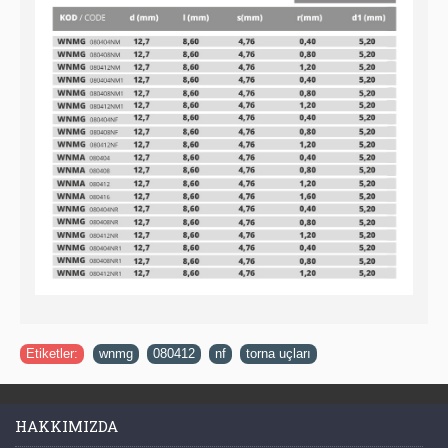
Etiketler:
wnmg
,
080412
,
nf
,
torna uçları
HAKKIMIZDA