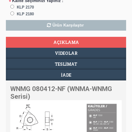
Kalite Seçiminizi Yapınız :
*
KLP 2170
KLP 2180
Ürün Karşılaştır
AÇIKLAMA
VIDEOLAR
TESLIMAT
İADE
WNMG 080412-NF (WNMA-WNMG
Serisi)