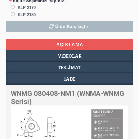
Kalite Seçiminizi Yapınız :
*
KLP 2170
KLP 2180
Ürün Karşılaştır
AÇIKLAMA
VIDEOLAR
TESLIMAT
İADE
WNMG 080408-NM1 (WNMA-WNMG
Serisi)