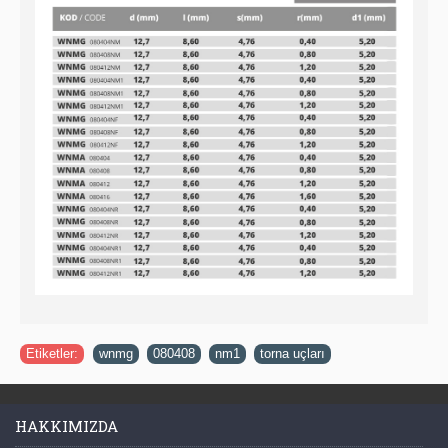
Etiketler:
wnmg
,
080408
,
nm1
,
torna uçları
HAKKIMIZDA