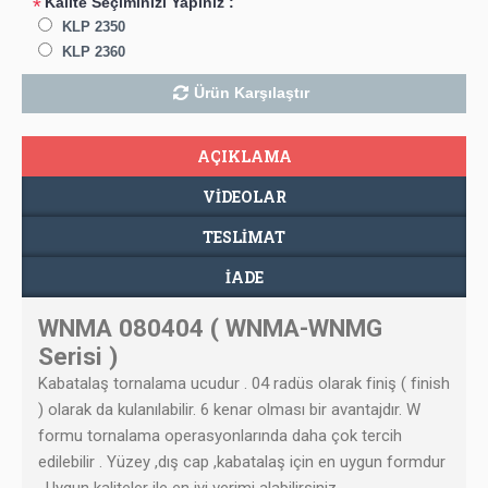
Kalite Seçiminizi Yapınız :
*
KLP 2350
KLP 2360
Ürün Karşılaştır
AÇIKLAMA
VIDEOLAR
TESLIMAT
İADE
WNMA 080404 ( WNMA-WNMG
Serisi )
Kabatalaş tornalama ucudur . 04 radüs olarak finiş ( finish
) olarak da kulanılabilir. 6 kenar olması bir avantajdır. W
formu tornalama operasyonlarında daha çok tercih
edilebilir . Yüzey ,dış cap ,kabatalaş için en uygun formdur
. Uygun kaliteler ile en iyi verimi alabilirsiniz .