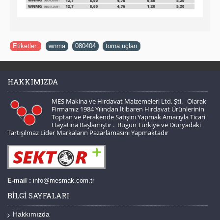
Etiketler:
wnma
,
080404
,
torna uçları
HAKKIMIZDA
MES Makina ve Hırdavat Malzemeleri Ltd. Şti. Olarak
Firmamız 1984 Yılından İtibaren Hırdavat Ürünlerinin
Toptan ve Perakende Satışını Yapmak Amacıyla Ticari
Hayatına Başlamıştır . Bugün Türkiye ve Dünyadaki
Tartışılmaz Lider Markaların Pazarlamasını Yapmaktadır
E-mail :
info@mesmak.com.tr
BILGI SAYFALARI
Hakkımızda