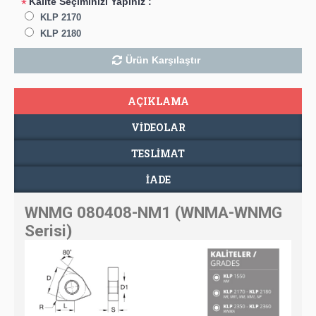
Kalite Seçiminizi Yapınız :
*
KLP 2170
KLP 2180
Ürün Karşılaştır
AÇIKLAMA
VIDEOLAR
TESLIMAT
İADE
WNMG 080408-NM1 (WNMA-WNMG
Serisi)