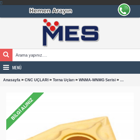
MENÜ
»
»
»
»
Anasayfa
CNC UÇLARI
Torna Uçları
WNMA-WNMG Serisi
WNMG 080