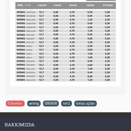
Etiketler:
wnmg
,
080408
,
nm1
,
torna uçları
HAKKIMIZDA