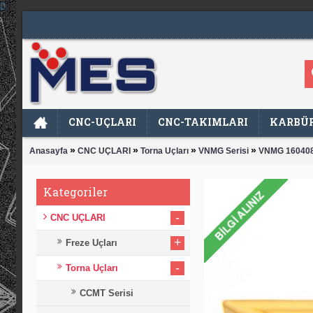
CNC-UÇLARI
CNC-TAKIMLARI
KARBÜR
»
»
»
»
Anasayfa
CNC UÇLARI
Torna Uçları
VNMG Serisi
VNMG 160408
Kategoriler
-
CNC UÇLARI
+
Freze Uçları
-
Torna Uçları
CCMT Serisi