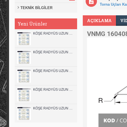
Torna Uçları Kar
TEKNİK BİLGİLER
AÇIKLAMA
VI
Yeni Ürünler
VNMG 160408 
KÖŞE RADYÜS UZUN 12B00 KARBÜR PARMAK FREZE
KÖŞE RADYÜS UZUN 12A00 KARBÜR PARMAK FREZE
KÖŞE RADYÜS UZUN 10B00 KARBÜR PARMAK FREZE
KÖŞE RADYÜS UZUN 10A00 KARBÜR PARMAK FREZE
KÖŞE RADYÜS UZUN 08B00 KARBÜR PARMAK FREZE