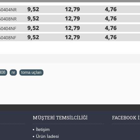
408
,
nr
,
torna uçları
MÜŞTERI TEMSILCILIĞI
FACEBOOK I
İletişim
Ürün İadesi