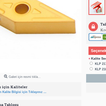
Ta
Kr
Seçenek
Kalite Se
*
KLP 21
KLP 21
Galeri için resmi tıkla...
 için Kaliteler
 Kalite Bilgisi için Tıklayınız ...
ma Tablosu