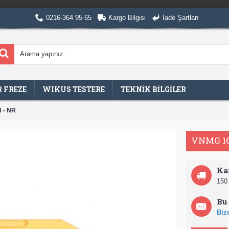
0216-364 95 65
Kargo Bilgisi
İade Şartları
 FREZE
WIKUS TESTERE
TEKNİK BİLGİLER
 - NR
VNMG 16
Ka
150 
Bu 
Bize