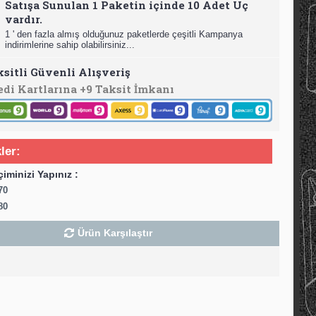
Satışa Sunulan 1 Paketin içinde 10 Adet Uç
vardır.
1 ' den fazla almış olduğunuz paketlerde çeşitli Kampanya
indirimlerine sahip olabilirsiniz...
ksitli Güvenli Alışveriş
edi Kartlarına +9 Taksit İmkanı
ler:
çiminizi Yapınız :
70
80
Ürün Karşılaştır