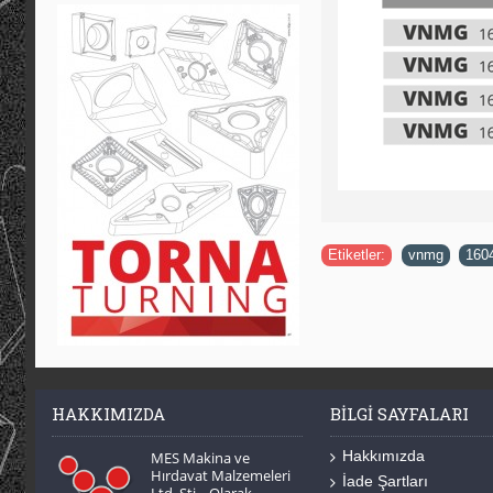
Etiketler:
vnmg
,
160
HAKKIMIZDA
BILGI SAYFALARI
Hakkımızda
MES Makina ve
Hırdavat Malzemeleri
İade Şartları
Ltd. Şti. Olarak