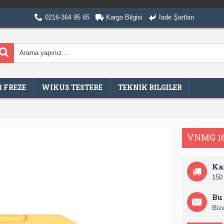
0216-364 95 65
Kargo Bilgisi
İade Şartları
 FREZE
WIKUS TESTERE
TEKNİK BİLGİLER
VNMG 16
Ka
150 
Bu 
Bize