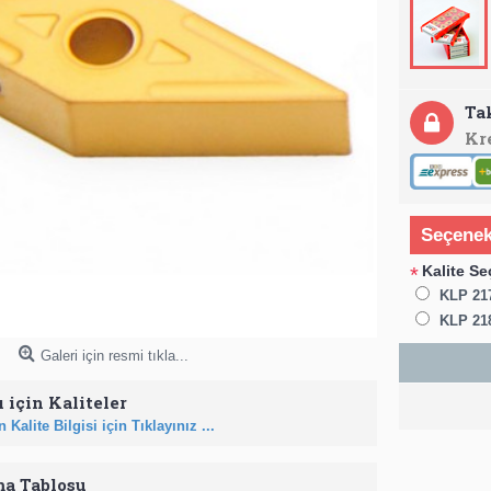
Ta
Kr
Seçenek
Kalite Se
*
KLP 21
KLP 21
Galeri için resmi tıkla...
 için Kaliteler
 Kalite Bilgisi için Tıklayınız ...
ma Tablosu