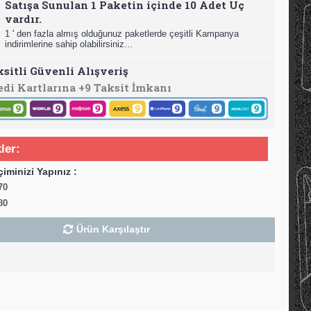
Satışa Sunulan 1 Paketin içinde 10 Adet Uç
vardır.
1 ' den fazla almış olduğunuz paketlerde çeşitli Kampanya
indirimlerine sahip olabilirsiniz...
ksitli Güvenli Alışveriş
edi Kartlarına +9 Taksit İmkanı
ler:
çiminizi Yapınız :
70
80
Ürün Karşılaştır