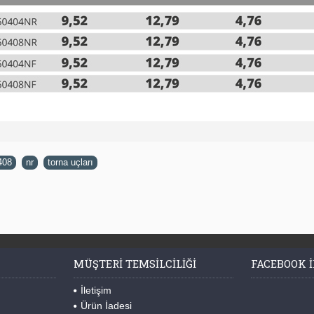
408
,
nr
,
torna uçları
MÜŞTERI TEMSILCILIĞI
FACEBOOK I
İletişim
Ürün İadesi