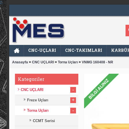
CNC-UÇLARI
CNC-TAKIMLARI
KARBÜR
»
»
»
Anasayfa
CNC UÇLARI
Torna Uçları
VNMG 160408 - NR
Kategoriler
-
CNC UÇLARI
+
Freze Uçları
-
Torna Uçları
CCMT Serisi