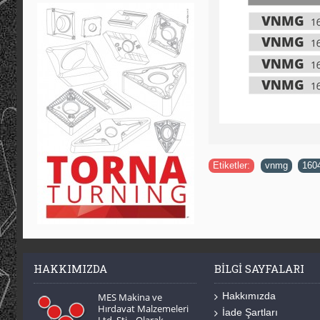
Etiketler:
vnmg
,
160
HAKKIMIZDA
BILGI SAYFALARI
Hakkımızda
MES Makina ve
Hırdavat Malzemeleri
İade Şartları
Ltd. Şti. Olarak