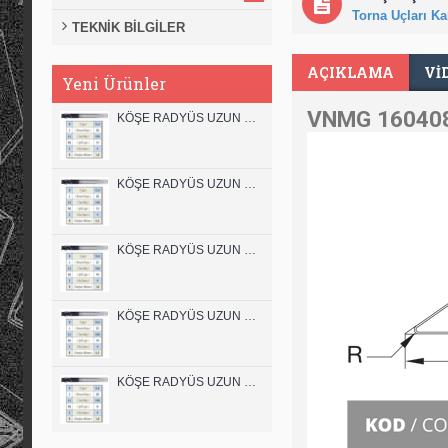
Torna Uçları Kar
TEKNİK BİLGİLER
AÇIKLAMA
VI
Yeni Ürünler
VNMG 160408 
KÖŞE RADYÜS UZUN 12B00 KARBÜR PARMAK FREZE
KÖŞE RADYÜS UZUN 12A00 KARBÜR PARMAK FREZE
KÖŞE RADYÜS UZUN 10B00 KARBÜR PARMAK FREZE
KÖŞE RADYÜS UZUN 10A00 KARBÜR PARMAK FREZE
KÖŞE RADYÜS UZUN 08B00 KARBÜR PARMAK FREZE