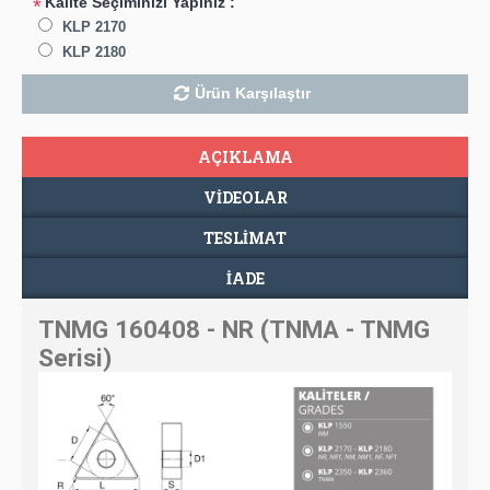
Kalite Seçiminizi Yapınız :
*
KLP 2170
KLP 2180
Ürün Karşılaştır
AÇIKLAMA
VIDEOLAR
TESLIMAT
İADE
TNMG 160408 - NR (TNMA - TNMG
Serisi)