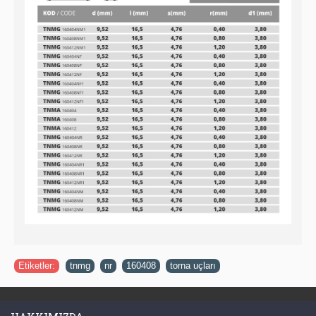
Etiketler:
tnmg
,
nr
,
160408
,
torna uçları