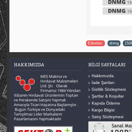
Etiketler:
dnmg
,
150
HAKKIMIZDA
BILGI SAYFALARI
Hakkımızda
MES Makina ve
Hırdavat Malzemeleri
İade Şartları
Ltd. Şti. Olarak
Gizlilik Sözleşmesi
Firmamız 1984 Yılından
İtibaren Hırdavat Ürünlerinin Toptan
Şartlar & Koşullar
ve Perakende Satışını Yapmak
Kapıda Ödeme
Amacıyla Ticari Hayatına Başlamıştır .
Bugün Türkiye ve Dünyadaki
Kargo Bilgisi
Tartışılmaz Lider Markaların
Satış Sözleşmesi
Pazarlamasını Yapmaktadır