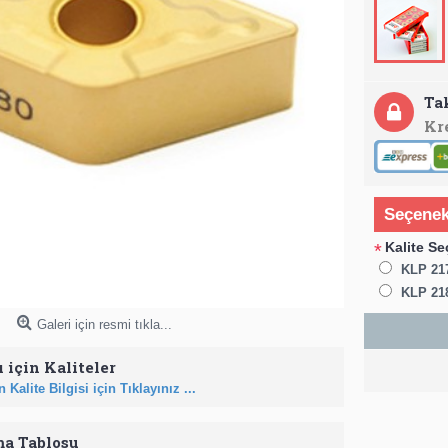
Ta
Kr
Seçenek
Kalite Se
*
KLP 21
KLP 21
Galeri için resmi tıkla...
 için Kaliteler
 Kalite Bilgisi için Tıklayınız ...
ma Tablosu