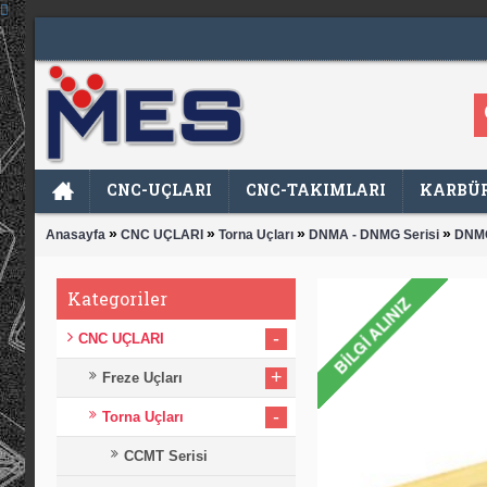
CNC-UÇLARI
CNC-TAKIMLARI
KARBÜR
»
»
»
»
Anasayfa
CNC UÇLARI
Torna Uçları
DNMA - DNMG Serisi
DNMG
Kategoriler
-
CNC UÇLARI
+
Freze Uçları
-
Torna Uçları
CCMT Serisi