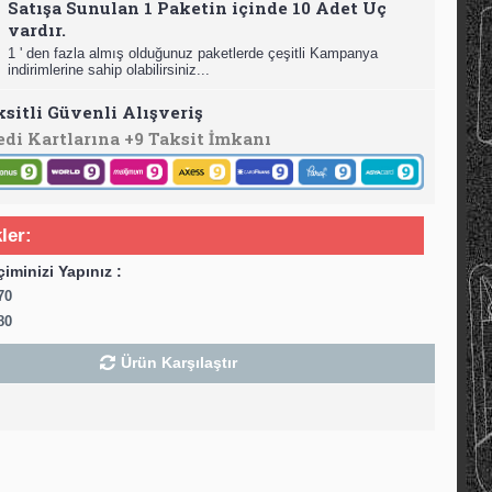
Satışa Sunulan 1 Paketin içinde 10 Adet Uç
vardır.
1 ' den fazla almış olduğunuz paketlerde çeşitli Kampanya
indirimlerine sahip olabilirsiniz...
ksitli Güvenli Alışveriş
edi Kartlarına +9 Taksit İmkanı
ler:
çiminizi Yapınız :
70
80
Ürün Karşılaştır