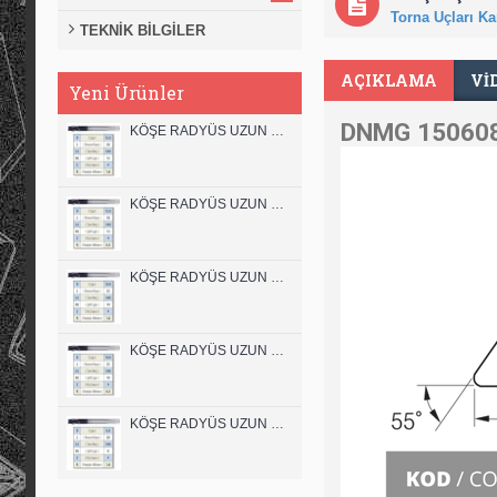
Torna Uçları Kar
TEKNİK BİLGİLER
AÇIKLAMA
VI
Yeni Ürünler
DNMG 150608
KÖŞE RADYÜS UZUN 12B00 KARBÜR PARMAK FREZE
KÖŞE RADYÜS UZUN 12A00 KARBÜR PARMAK FREZE
KÖŞE RADYÜS UZUN 10B00 KARBÜR PARMAK FREZE
KÖŞE RADYÜS UZUN 10A00 KARBÜR PARMAK FREZE
KÖŞE RADYÜS UZUN 08B00 KARBÜR PARMAK FREZE