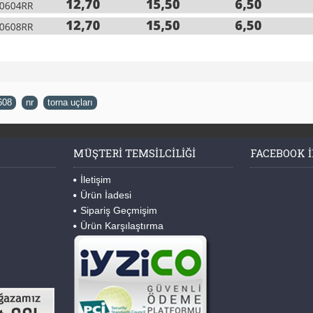
608
,
nr
,
torna uçları
MÜŞTERI TEMSILCILIĞI
FACEBOOK I
İletişim
Ürün İadesi
Sipariş Geçmişim
Ürün Karşılaştırma