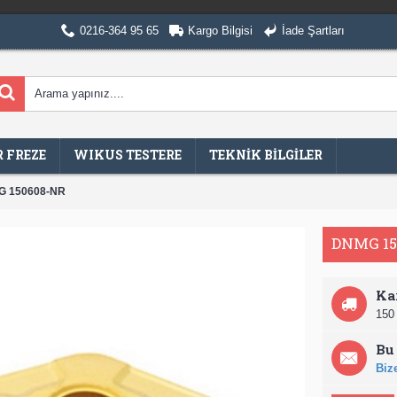
0216-364 95 65
Kargo Bilgisi
İade Şartları
 FREZE
WIKUS TESTERE
TEKNİK BİLGİLER
 150608-NR
DNMG 15
Ka
150 
Bu 
Bize