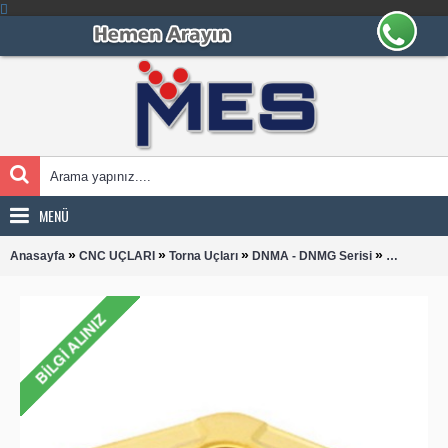
MENÜ
»
»
»
»
Anasayfa
CNC UÇLARI
Torna Uçları
DNMA - DNMG Serisi
DNMG 150