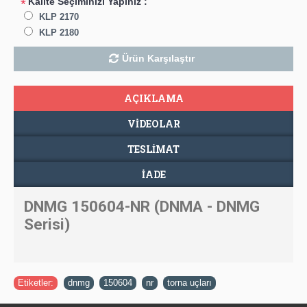
Kalite Seçiminizi Yapınız :
*
KLP 2170
KLP 2180
Ürün Karşılaştır
AÇIKLAMA
VIDEOLAR
TESLIMAT
İADE
DNMG 150604-NR (DNMA - DNMG
Serisi)
Etiketler:
dnmg
,
150604
,
nr
,
torna uçları