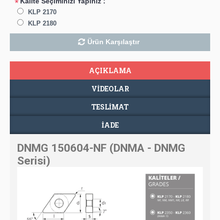
Kalite Seçiminizi Yapınız :
*
KLP 2170
KLP 2180
Ürün Karşılaştır
AÇIKLAMA
VIDEOLAR
TESLIMAT
İADE
DNMG 150604-NF (DNMA - DNMG
Serisi)