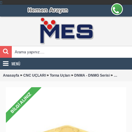
MENÜ
»
»
»
»
Anasayfa
CNC UÇLARI
Torna Uçları
DNMA - DNMG Serisi
DNMG 150