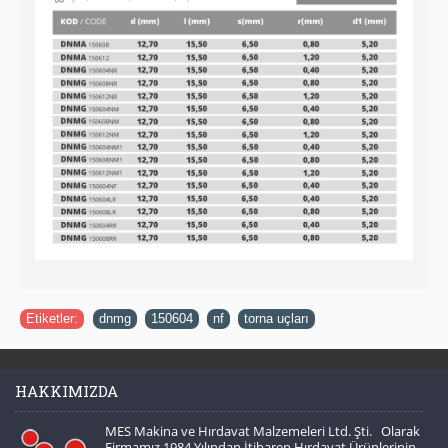
Etiketler:
dnmg
,
150604
,
nf
,
torna uçları
HAKKIMIZDA
MES Makina ve Hırdavat Malzemeleri Ltd. Şti. Olarak
Firmamız 1984 Yılından İtibaren Hırdavat Ürünlerinin