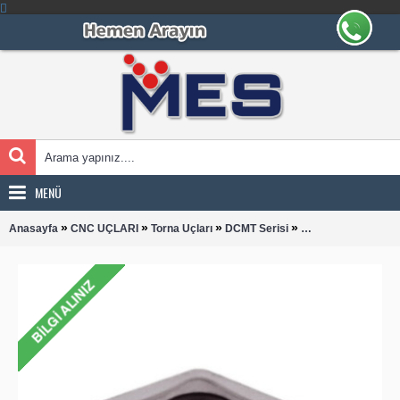
MENÜ
»
»
»
»
Anasayfa
CNC UÇLARI
Torna Uçları
DCMT Serisi
DCMT 070204-PM