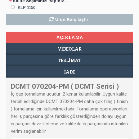
Kalite Seçiminizi Yapınız :
*
KLP 1150
Ürün Karşılaştır
AÇIKLAMA
VIDEOLAR
TESLIMAT
İADE
DCMT 070204-PM ( DCMT Serisi )
İç çap tornalama ucudur .2 kenar kulanılabilir .Uygun kalite
tercih edildiğinde
DCMT 070204-PM
daha çok finiş ( finish
) tornalama için kullanılmaktadır. Tornalama operasyonları
her iş parçasına göre farklılık gösterdiğinden dolayı uygun
iş parçası devir ilerleme ve kalite ile iş parçasında istenilen
verim sağlanabilir.