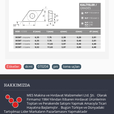
Etiketler:
dcmt
,
070204
,
pm
,
torna uçları
HAKKIMIZDA
MES Makina ve Hırdavat Malzemeleri Ltd. Şti. Olarak
Firmamız 1984 Yılından İtibaren Hırdavat Ürünlerinin
Toptan ve Perakende Satışını Yapmak Amacıyla Ticari
Hayatına Başlamıştır . Bugün Türkiye ve Dünyadaki
Tartışılmaz Lider Markaların Pazarlamasını Yapmaktadır