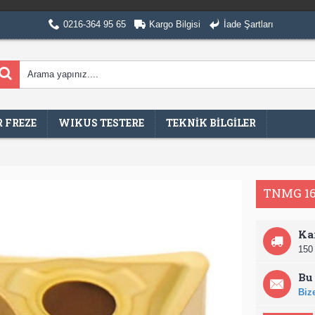
0216-364 95 65
Kargo Bilgisi
İade Şartları
 FREZE
WIKUS TESTERE
TEKNİK BİLGİLER
TNMG 16
Ka
150 
Bu 
Bize