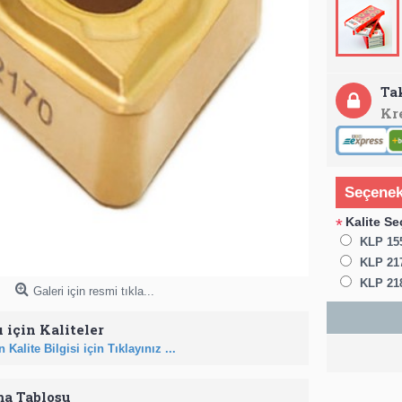
Ta
Kr
Seçenek
Kalite Se
*
KLP 155
KLP 21
KLP 21
Galeri için resmi tıkla...
 için Kaliteler
 Kalite Bilgisi için Tıklayınız ...
ma Tablosu