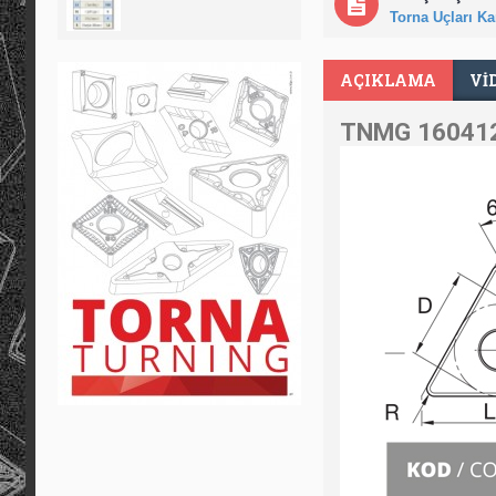
Torna Uçları Kar
AÇIKLAMA
VI
TNMG 160412