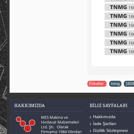
Etiketler:
tnmg
,
1604
HAKKIMIZDA
BILGI SAYFALARI
Hakkımızda
MES Makina ve
Hırdavat Malzemeleri
İade Şartları
Ltd. Şti. Olarak
Gizlilik Sözleşmesi
Firmamız 1984 Yılından