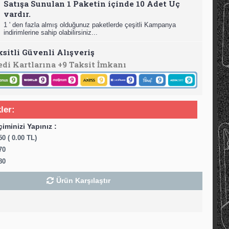
Satışa Sunulan 1 Paketin içinde 10 Adet Uç
vardır.
1 ' den fazla almış olduğunuz paketlerde çeşitli Kampanya
indirimlerine sahip olabilirsiniz...
ksitli Güvenli Alışveriş
edi Kartlarına +9 Taksit İmkanı
ler:
çiminizi Yapınız :
0 ( 0.00 TL)
70
80
Ürün Karşılaştır