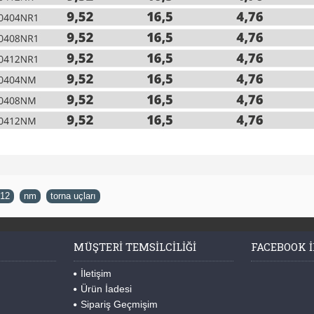
12
,
nm
,
torna uçları
MÜŞTERI TEMSILCILIĞI
FACEBOOK I
İletişim
Ürün İadesi
Sipariş Geçmişim