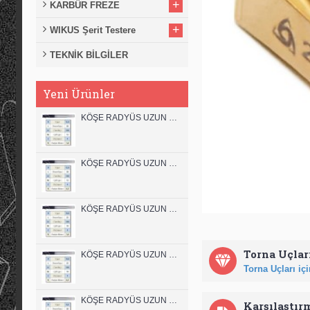
+
KARBÜR FREZE
+
WIKUS Şerit Testere
TEKNİK BİLGİLER
Yeni Ürünler
KÖŞE RADYÜS UZUN 12B00 KARBÜR PARMAK FREZE
KÖŞE RADYÜS UZUN 12A00 KARBÜR PARMAK FREZE
KÖŞE RADYÜS UZUN 10B00 KARBÜR PARMAK FREZE
Torna Uçları
KÖŞE RADYÜS UZUN 10A00 KARBÜR PARMAK FREZE
Torna Uçları için
KÖŞE RADYÜS UZUN 08B00 KARBÜR PARMAK FREZE
Karşılaştır