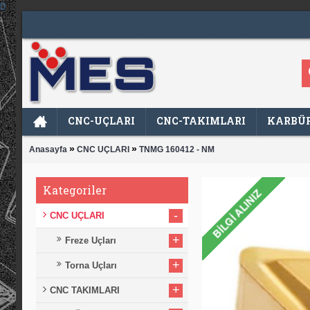
CNC-UÇLARI
CNC-TAKIMLARI
KARBÜR
»
»
Anasayfa
CNC UÇLARI
TNMG 160412 - NM
Kategoriler
-
CNC UÇLARI
+
Freze Uçları
+
Torna Uçları
+
CNC TAKIMLARI