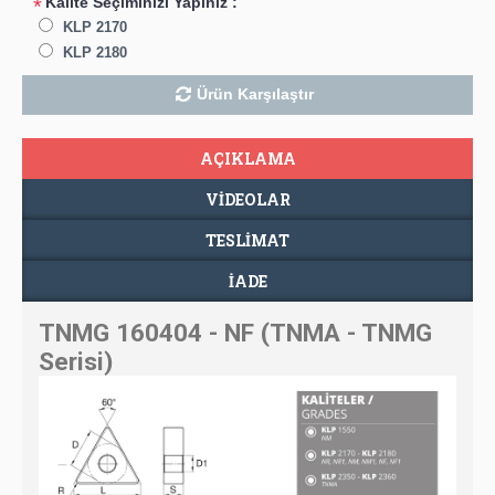
Kalite Seçiminizi Yapınız :
*
KLP 2170
KLP 2180
Ürün Karşılaştır
AÇIKLAMA
VIDEOLAR
TESLIMAT
İADE
TNMG 160404 - NF (TNMA - TNMG
Serisi)