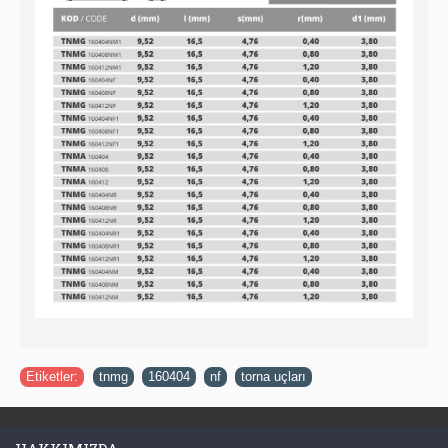
Etiketler:
tnmg
,
160404
,
nf
,
torna uçları