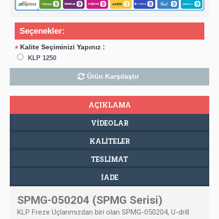
Seçenekler:
Kalite Seçiminizi Yapınız :
*
KLP 1250
Ürün Karşılaştır
AÇIKLAMA
VIDEOLAR
KALİTELER
TESLIMAT
İADE
SPMG-050204 (SPMG Serisi)
KLP Freze Uçlarımızdan biri olan
SPMG-050204,
U-drill