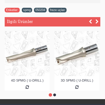
Etiketler:
spmg
,
050204
,
freze uçları
İlgili Ürünler
4D SPMG ( U-DRILL )
3D SPMG ( U-DRILL )