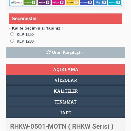
Seçenekler:
Kalite Seçiminizi Yapınız :
*
KLP 1250
KLP 1280
Ürün Karşılaştır
AÇIKLAMA
VIDEOLAR
KALİTELER
TESLIMAT
İADE
RHKW-0501-MOTN ( RHKW Serisi )