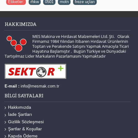
Etiketler:
rhkw
,
0501
,
motn
,
freze uçları
HAKKIMIZDA
MES Makina ve Hırdavat Malzemeleri Ltd. Şti. Olarak
Firmamız 1984 Yılından İtibaren Hırdavat Ürünlerinin
Toptan ve Perakende Satışını Yapmak Amacıyla Ticari
Hayatına Başlamıştır . Bugün Türkiye ve Dünyadaki
Tartışılmaz Lider Markaların Pazarlamasını Yapmaktadır
E-mail :
info@mesmak.com.tr
BILGI SAYFALARI
Hakkımızda
İade Şartları
Gizlilik Sözleşmesi
Şartlar & Koşullar
Kapıda Ödeme