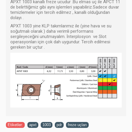
APXT 1003 kanallı freze ucudur .Bu elmas uç ile APCT 11
de belirttiğimiz gibi aynı işlemleri yapabiliriz.Sadece duvar
temizlemeler için tercih edilmez , kanallı olduğundan
dolayı .
APXT 1003 yine KLP takımlarımız ile (yine hava ve su
soğutmalı olarak ) daha verimli performans
sergileyeceğini unutmayalım. İnterplosyon ve Slot
operasyonları için çok dah uygundur. Tercih edilmesi
gereken bir uçtur .
Etiketler:
apxt
,
1003
,
pdr
,
freze uçları