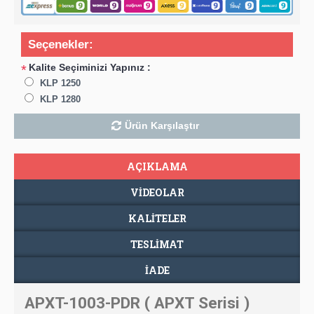
Seçenekler:
Kalite Seçiminizi Yapınız :
*
KLP 1250
KLP 1280
Ürün Karşılaştır
AÇIKLAMA
VIDEOLAR
KALİTELER
TESLIMAT
İADE
APXT-1003-PDR ( APXT Serisi )