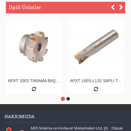
İlgili Ürünler
APXT 1003 TARAMA BAŞLIĞI
APXT 1003-L120 SAPLI TARAMA
HAKKIMIZDA
MES Makina ve Hırdavat Malzemeleri Ltd. Şti. Olarak