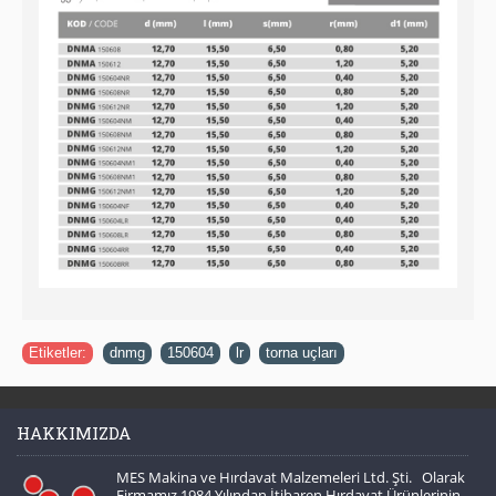
Etiketler:
dnmg
,
150604
,
lr
,
torna uçları
HAKKIMIZDA
MES Makina ve Hırdavat Malzemeleri Ltd. Şti. Olarak
Firmamız 1984 Yılından İtibaren Hırdavat Ürünlerinin