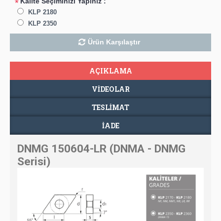
Kalite Seçiminizi Yapınız :
*
KLP 2180
KLP 2350
Ürün Karşılaştır
AÇIKLAMA
VIDEOLAR
TESLIMAT
İADE
DNMG 150604-LR (DNMA - DNMG
Serisi)