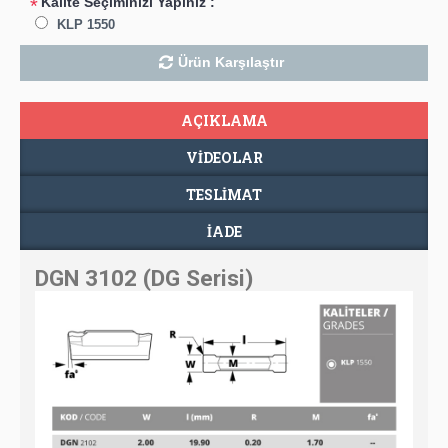
Kalite Seçiminizi Yapınız :
*
KLP 1550
Ürün Karşılaştır
AÇIKLAMA
VIDEOLAR
TESLIMAT
İADE
DGN 3102 (DG Serisi)