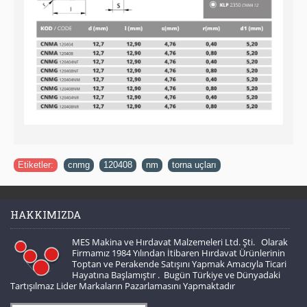
Etiketler:
cnmg
,
120408
,
nm
,
torna uçları
HAKKIMIZDA
MES Makina ve Hırdavat Malzemeleri Ltd. Şti. Olarak
Firmamız 1984 Yılından İtibaren Hırdavat Ürünlerinin
Toptan ve Perakende Satışını Yapmak Amacıyla Ticari
Hayatına Başlamıştır . Bugün Türkiye ve Dünyadaki
Tartışılmaz Lider Markaların Pazarlamasını Yapmaktadır