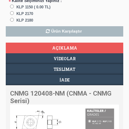
Kalite Seçiminizi Yapınız :
*
KLP 1150 ( 0.00 TL)
KLP 2170
KLP 2180
Ürün Karşılaştır
AÇIKLAMA
VIDEOLAR
TESLIMAT
İADE
CNMG 120408-NM (CNMA - CNMG
Serisi)