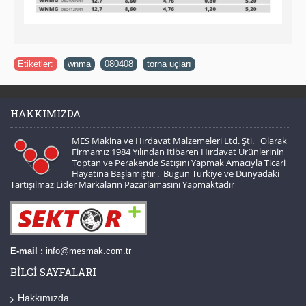
Etiketler:
wnma
,
080408
,
torna uçları
HAKKIMIZDA
MES Makina ve Hırdavat Malzemeleri Ltd. Şti. Olarak
Firmamız 1984 Yılından İtibaren Hırdavat Ürünlerinin
Toptan ve Perakende Satışını Yapmak Amacıyla Ticari
Hayatına Başlamıştır . Bugün Türkiye ve Dünyadaki
Tartışılmaz Lider Markaların Pazarlamasını Yapmaktadır
E-mail :
info@mesmak.com.tr
BILGI SAYFALARI
Hakkımızda