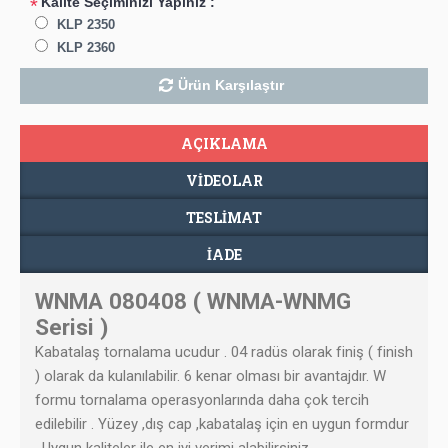
Kalite Seçiminizi Yapınız :
*
KLP 2350
KLP 2360
Ürün Karşılaştır
AÇIKLAMA
VIDEOLAR
TESLIMAT
İADE
WNMA 080408 ( WNMA-WNMG
Serisi )
Kabatalaş tornalama ucudur . 04 radüs olarak finiş ( finish
) olarak da kulanılabilir. 6 kenar olması bir avantajdır. W
formu tornalama operasyonlarında daha çok tercih
edilebilir . Yüzey ,dış cap ,kabatalaş için en uygun formdur
. Uygun kaliteler ile en iyi verimi alabilirsiniz .