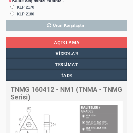
Kalite Seçiminizi Yapınız :
*
KLP 2170
KLP 2180
Ürün Karşılaştır
AÇIKLAMA
VIDEOLAR
TESLIMAT
İADE
TNMG 160412 - NM1 (TNMA - TNMG
Serisi)