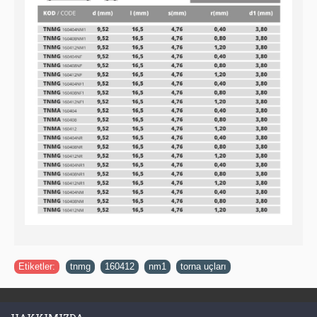
Etiketler:
tnmg
,
160412
,
nm1
,
torna uçları