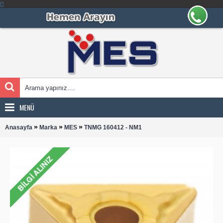
MENÜ
»
»
»
Anasayfa
Marka
MES
TNMG 160412 - NM1