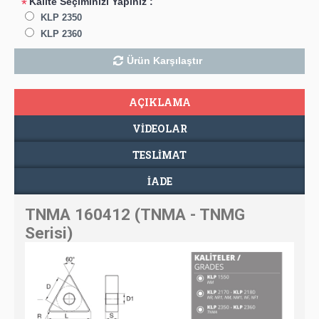
Kalite Seçiminizi Yapınız :
*
KLP 2350
KLP 2360
Ürün Karşılaştır
AÇIKLAMA
VIDEOLAR
TESLIMAT
İADE
TNMA 160412 (TNMA - TNMG
Serisi)