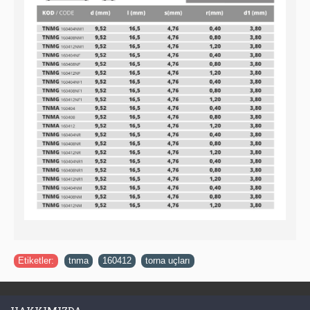
Etiketler:
tnma
,
160412
,
torna uçları