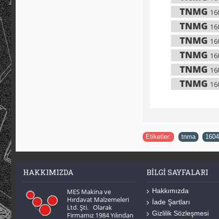
Etiketler:
tnma
,
1604
HAKKIMIZDA
BILGI SAYFALARI
Hakkımızda
MES Makina ve
Hırdavat Malzemeleri
İade Şartları
Ltd. Şti. Olarak
Gizlilik Sözleşmesi
Firmamız 1984 Yılından