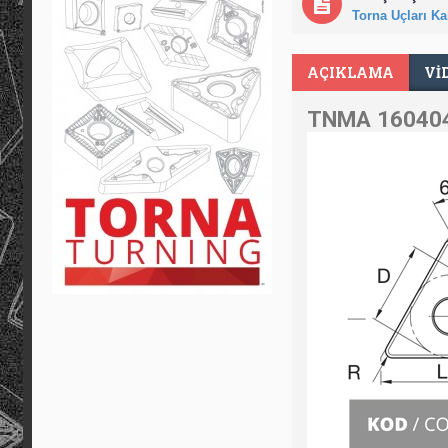
Torna Uçları Kar
AÇIKLAMA
VI
TNMA 160404