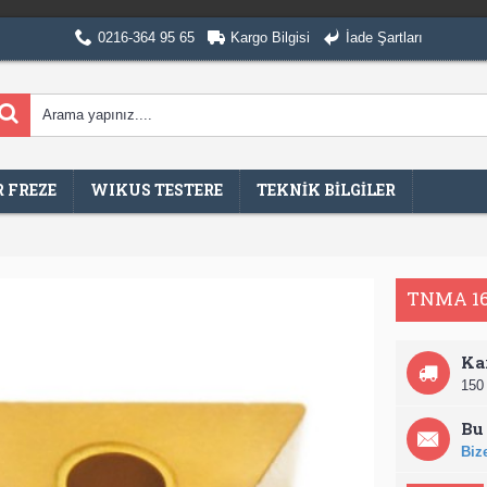
0216-364 95 65
Kargo Bilgisi
İade Şartları
 FREZE
WIKUS TESTERE
TEKNİK BİLGİLER
TNMA 1
Ka
150 
Bu 
Bize