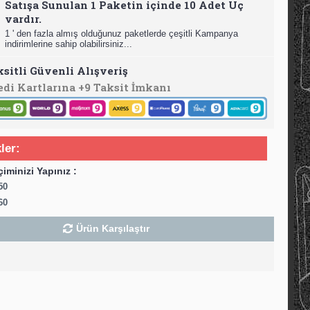
Satışa Sunulan 1 Paketin içinde 10 Adet Uç
vardır.
1 ' den fazla almış olduğunuz paketlerde çeşitli Kampanya
indirimlerine sahip olabilirsiniz...
ksitli Güvenli Alışveriş
edi Kartlarına +9 Taksit İmkanı
ler:
çiminizi Yapınız :
50
60
Ürün Karşılaştır