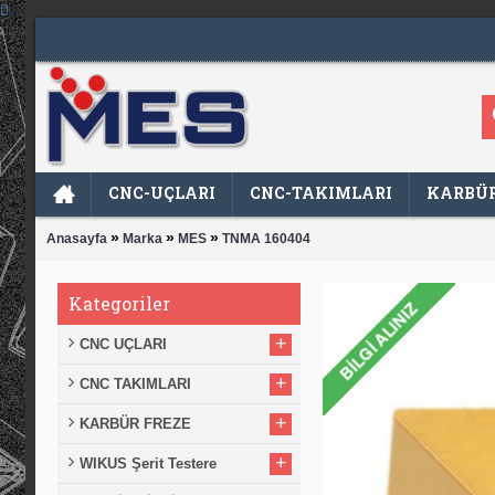
CNC-UÇLARI
CNC-TAKIMLARI
KARBÜR
»
»
»
Anasayfa
Marka
MES
TNMA 160404
Kategoriler
+
CNC UÇLARI
+
CNC TAKIMLARI
+
KARBÜR FREZE
+
WIKUS Şerit Testere