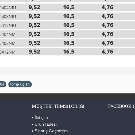
04
,
torna uçları
MÜŞTERI TEMSILCILIĞI
FACEBOOK I
İletişim
Ürün İadesi
Sipariş Geçmişim