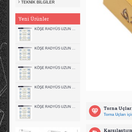
TEKNİK BİLGİLER
Yeni Ürünler
KÖŞE RADYÜS UZUN 12B00 KARBÜR PARMAK FREZE
KÖŞE RADYÜS UZUN 12A00 KARBÜR PARMAK FREZE
KÖŞE RADYÜS UZUN 10B00 KARBÜR PARMAK FREZE
KÖŞE RADYÜS UZUN 10A00 KARBÜR PARMAK FREZE
KÖŞE RADYÜS UZUN 08B00 KARBÜR PARMAK FREZE
Torna Uçları
Torna Uçları için
Karşılaştır