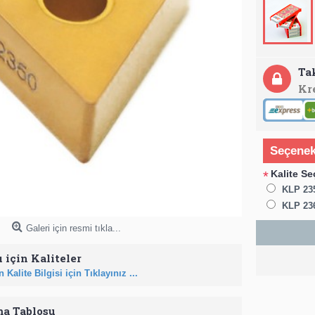
Ta
Kr
Seçenek
Kalite Se
*
KLP 23
KLP 23
Galeri için resmi tıkla...
 için Kaliteler
 Kalite Bilgisi için Tıklayınız ...
ma Tablosu