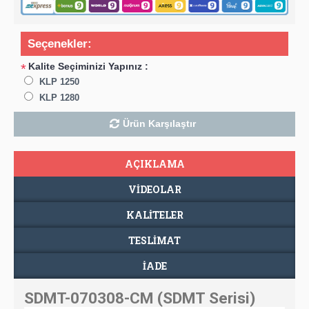
Seçenekler:
Kalite Seçiminizi Yapınız :
*
KLP 1250
KLP 1280
Ürün Karşılaştır
AÇIKLAMA
VIDEOLAR
KALİTELER
TESLIMAT
İADE
SDMT-070308-CM (SDMT Serisi)