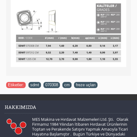
Etiketler:
sdmt
,
070308
,
cm
,
freze uçları
HAKKIMIZDA
MES Makina ve Hırdavat Malzemeleri Ltd. Şti. Olarak
Firmamız 1984 Yılından İtibaren Hırdavat Ürünlerinin
Toptan ve Perakende Satışını Yapmak Amacıyla Ticari
Hayatına Başlamıştır . Bugün Türkiye ve Dünyadaki