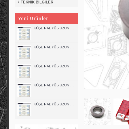
TEKNİK BİLGİLER
Yeni Ürünler
KÖŞE RADYÜS UZUN 12B00 KARBÜR PARMAK FREZE
KÖŞE RADYÜS UZUN 12A00 KARBÜR PARMAK FREZE
KÖŞE RADYÜS UZUN 10B00 KARBÜR PARMAK FREZE
KÖŞE RADYÜS UZUN 10A00 KARBÜR PARMAK FREZE
KÖŞE RADYÜS UZUN 08B00 KARBÜR PARMAK FREZE