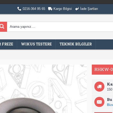
0216-364 95 65
Kargo Bilgisi
İade Şartları
 FREZE
WIKUS TESTERE
TEKNİK BİLGİLER
RHKW-0
Ka
150 
Bu 
Bize