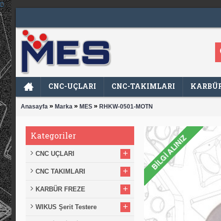
CNC-UÇLARI
CNC-TAKIMLARI
KARBÜR
»
»
»
Anasayfa
Marka
MES
RHKW-0501-MOTN
Kategoriler
+
CNC UÇLARI
+
CNC TAKIMLARI
+
KARBÜR FREZE
+
WIKUS Şerit Testere