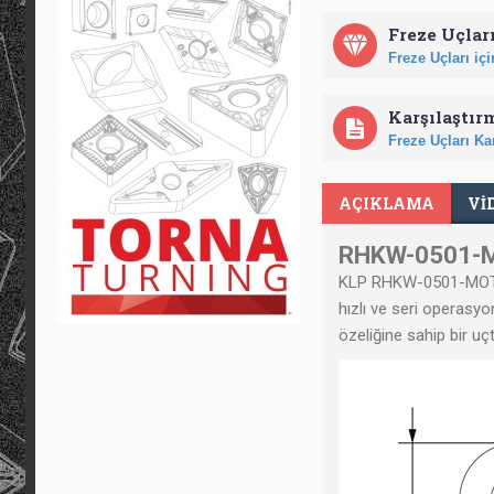
Freze Uçları
Freze Uçları için
Karşılaştır
Freze Uçları Kar
AÇIKLAMA
VI
RHKW-0501-M
KLP RHKW-0501-MO
hızlı ve seri operasyo
özeliğine sahip bir uçt