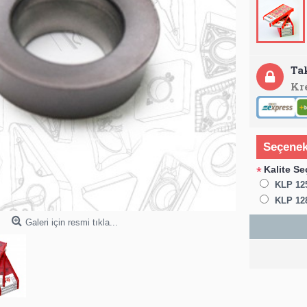
Ta
Kr
Seçenek
Kalite Se
*
KLP 12
KLP 12
Galeri için resmi tıkla...