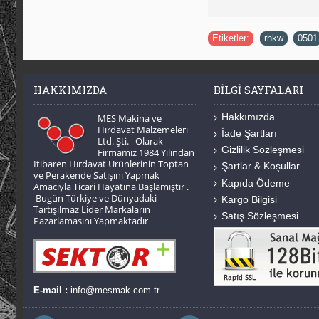
Etiketler:
rhkw
,
0501
HAKKIMIZDA
BILGI SAYFALARI
Hakkımızda
MES Makina ve
Hırdavat Malzemeleri
İade Şartları
Ltd. Şti. Olarak
Gizlilik Sözleşmesi
Firmamız 1984 Yılından
İtibaren Hırdavat Ürünlerinin Toptan
Şartlar & Koşullar
ve Perakende Satışını Yapmak
Kapıda Ödeme
Amacıyla Ticari Hayatına Başlamıştır .
Bugün Türkiye ve Dünyadaki
Kargo Bilgisi
Tartışılmaz Lider Markaların
Satış Sözleşmesi
Pazarlamasını Yapmaktadır
E-mail :
info@mesmak.com.tr