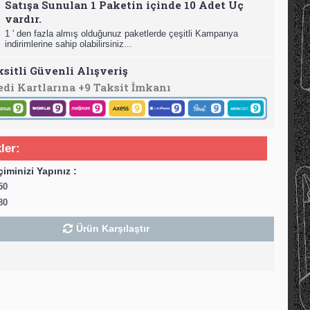
Satışa Sunulan 1 Paketin içinde 10 Adet Uç
vardır.
1 ' den fazla almış olduğunuz paketlerde çeşitli Kampanya
indirimlerine sahip olabilirsiniz...
ksitli Güvenli Alışveriş
edi Kartlarına +9 Taksit İmkanı
ler:
çiminizi Yapınız :
50
80
Ürün Karşılaştır