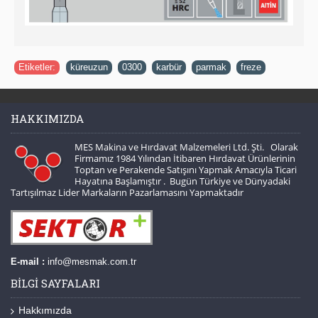
Etiketler:
küreuzun
,
0300
,
karbür
,
parmak
,
freze
HAKKIMIZDA
MES Makina ve Hırdavat Malzemeleri Ltd. Şti. Olarak
Firmamız 1984 Yılından İtibaren Hırdavat Ürünlerinin
Toptan ve Perakende Satışını Yapmak Amacıyla Ticari
Hayatına Başlamıştır . Bugün Türkiye ve Dünyadaki
Tartışılmaz Lider Markaların Pazarlamasını Yapmaktadır
E-mail :
info@mesmak.com.tr
BILGI SAYFALARI
Hakkımızda