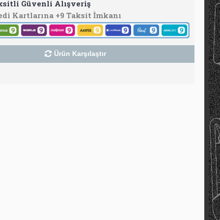
ksitli Güvenli Alışveriş
edi Kartlarına +9 Taksit İmkanı
Ürün Karşılaştır