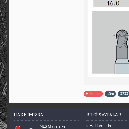
Etiketler:
küre
,
0200
HAKKIMIZDA
BILGI SAYFALARI
Hakkımızda
MES Makina ve