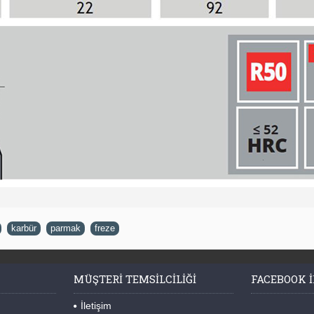
,
karbür
,
parmak
,
freze
MÜŞTERI TEMSILCILIĞI
FACEBOOK I
İletişim