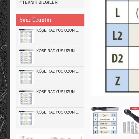
TEKNİK BİLGİLER
Yeni Ürünler
KÖŞE RADYÜS UZUN 12B00 KARBÜR PARMAK FREZE
KÖŞE RADYÜS UZUN 12A00 KARBÜR PARMAK FREZE
KÖŞE RADYÜS UZUN 10B00 KARBÜR PARMAK FREZE
KÖŞE RADYÜS UZUN 10A00 KARBÜR PARMAK FREZE
KÖŞE RADYÜS UZUN 08B00 KARBÜR PARMAK FREZE