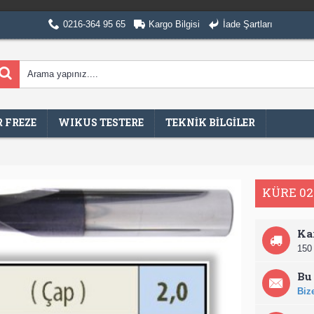
0216-364 95 65
Kargo Bilgisi
İade Şartları
 FREZE
WIKUS TESTERE
TEKNİK BİLGİLER
KÜRE 0
Ka
150 
Bu 
Bize