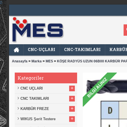
CNC-UÇLARI
CNC-TAKIMLARI
KARBÜR
»
»
»
Anasayfa
Marka
MES
KÖŞE RADYÜS UZUN 06B00 KARBÜR PA
Kategoriler
+
CNC UÇLARI
+
CNC TAKIMLARI
+
KARBÜR FREZE
+
WIKUS Şerit Testere