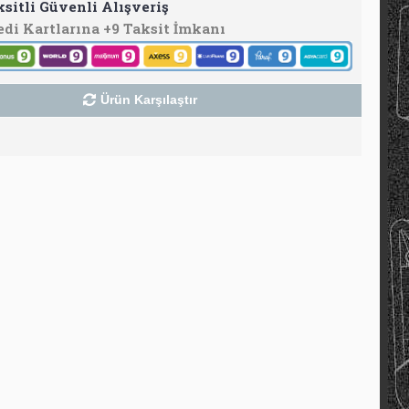
ksitli Güvenli Alışveriş
edi Kartlarına +9 Taksit İmkanı
Ürün Karşılaştır