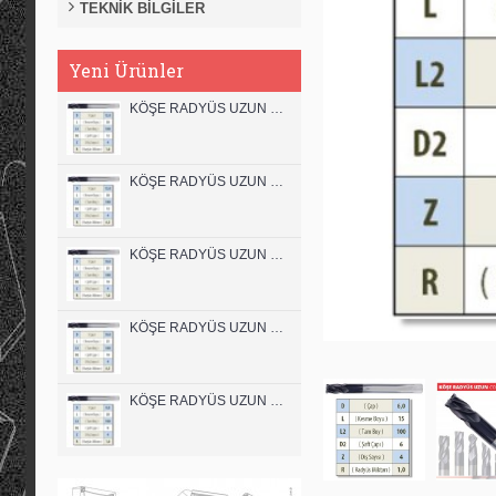
TEKNİK BİLGİLER
Yeni Ürünler
KÖŞE RADYÜS UZUN 12B00 KARBÜR PARMAK FREZE
KÖŞE RADYÜS UZUN 12A00 KARBÜR PARMAK FREZE
KÖŞE RADYÜS UZUN 10B00 KARBÜR PARMAK FREZE
KÖŞE RADYÜS UZUN 10A00 KARBÜR PARMAK FREZE
KÖŞE RADYÜS UZUN 08B00 KARBÜR PARMAK FREZE