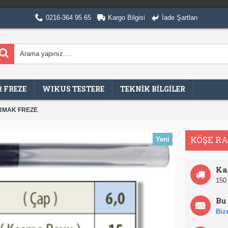
0216-364 95 65
Kargo Bilgisi
İade Şartları
 FREZE
WIKUS TESTERE
TEKNİK BİLGİLER
RMAK FREZE
KÖŞE R
Yeni
Ka
150 
Bu 
Bize