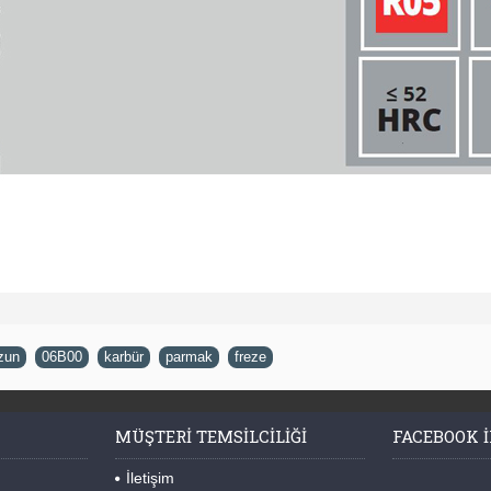
zun
,
06B00
,
karbür
,
parmak
,
freze
MÜŞTERI TEMSILCILIĞI
FACEBOOK I
İletişim