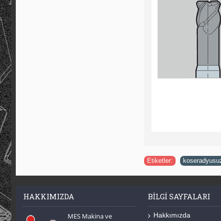
Etiketler:
koseradyusu
HAKKIMIZDA
BILGI SAYFALARI
Hakkımızda
MES Makina ve