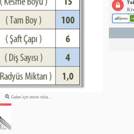
Ta
Kr
Galeri için resmi tıkla...