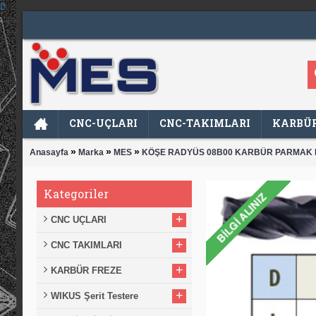
CNC-UÇLARI
CNC-TAKIMLARI
KARBÜR
»
»
»
Anasayfa
Marka
MES
KÖŞE RADYÜS 08B00 KARBÜR PARMAK 
Kategoriler
+
CNC UÇLARI
+
CNC TAKIMLARI
+
KARBÜR FREZE
+
WIKUS Şerit Testere