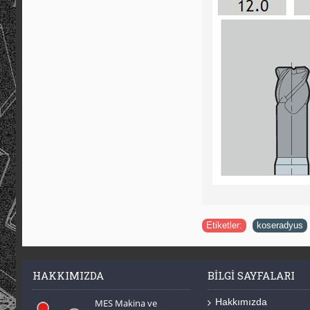
Etiketler:
koseradyus
HAKKIMIZDA
BILGI SAYFALARI
Hakkımızda
MES Makina ve