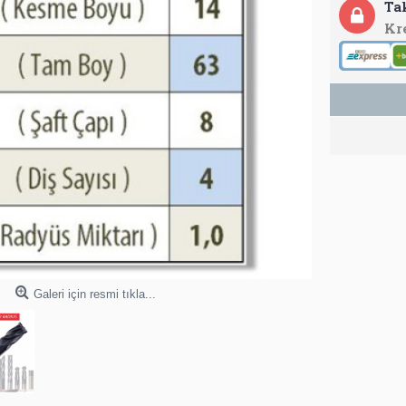
Ta
Kr
Galeri için resmi tıkla...