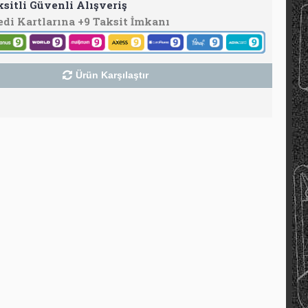
ksitli Güvenli Alışveriş
edi Kartlarına +9 Taksit İmkanı
Ürün Karşılaştır