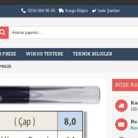
0216-364 95 65
Kargo Bilgisi
İade Şartları
 FREZE
WIKUS TESTERE
TEKNİK BİLGİLER
FREZE
KÖŞE R
Ka
150 
Bu 
Bize