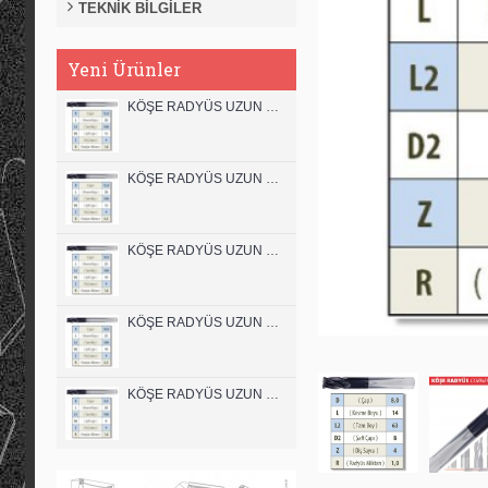
TEKNİK BİLGİLER
Yeni Ürünler
KÖŞE RADYÜS UZUN 12B00 KARBÜR PARMAK FREZE
KÖŞE RADYÜS UZUN 12A00 KARBÜR PARMAK FREZE
KÖŞE RADYÜS UZUN 10B00 KARBÜR PARMAK FREZE
KÖŞE RADYÜS UZUN 10A00 KARBÜR PARMAK FREZE
KÖŞE RADYÜS UZUN 08B00 KARBÜR PARMAK FREZE