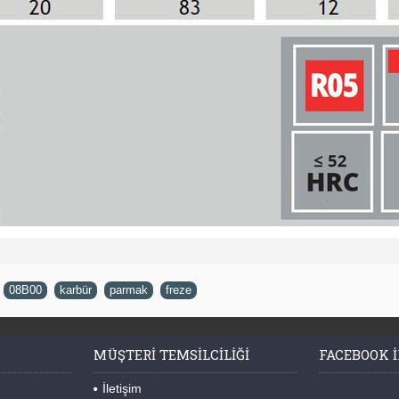
,
08B00
,
karbür
,
parmak
,
freze
MÜŞTERI TEMSILCILIĞI
FACEBOOK I
İletişim