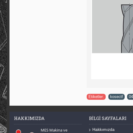
Etiketler:
kosectf
,
04
HAKKIMIZDA
BILGI SAYFALARI
Hakkımızda
MES Makina ve