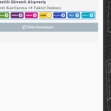
ksitli Güvenli Alışveriş
edi Kartlarına +9 Taksit İmkanı
Ürün Karşılaştır