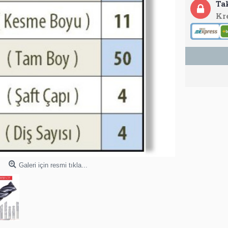
Ta
Kr
Galeri için resmi tıkla...