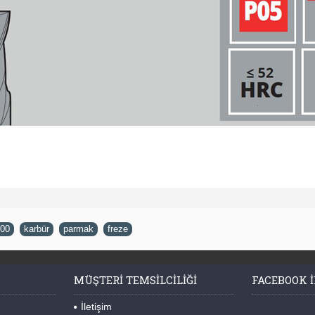
00
,
karbür
,
parmak
,
freze
MÜŞTERI TEMSILCILIĞI
FACEBOOK I
İletişim