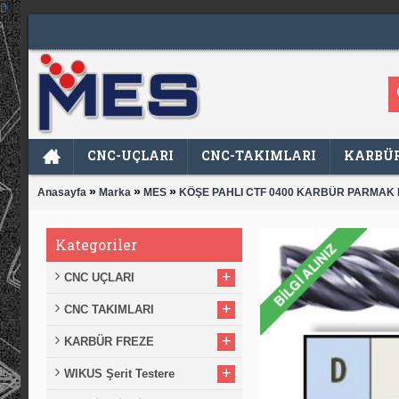
CNC-UÇLARI
CNC-TAKIMLARI
KARBÜR
»
»
»
Anasayfa
Marka
MES
KÖŞE PAHLI CTF 0400 KARBÜR PARMAK
Kategoriler
+
CNC UÇLARI
+
CNC TAKIMLARI
+
KARBÜR FREZE
+
WIKUS Şerit Testere