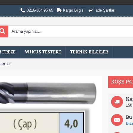
0216-364 95 65
Kargo Bilgisi
İade Şartları
 FREZE
WIKUS TESTERE
TEKNİK BİLGİLER
 FREZE
KÖŞE PA
Ka
150 
Bu 
Bize