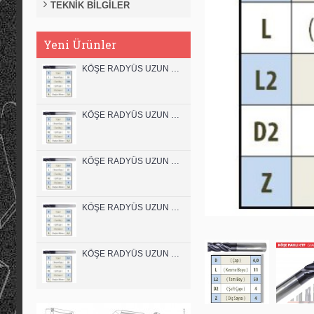
TEKNİK BİLGİLER
Yeni Ürünler
KÖŞE RADYÜS UZUN 12B00 KARBÜR PARMAK FREZE
KÖŞE RADYÜS UZUN 12A00 KARBÜR PARMAK FREZE
KÖŞE RADYÜS UZUN 10B00 KARBÜR PARMAK FREZE
KÖŞE RADYÜS UZUN 10A00 KARBÜR PARMAK FREZE
KÖŞE RADYÜS UZUN 08B00 KARBÜR PARMAK FREZE