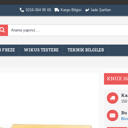
0216-364 95 65
Kargo Bilgisi
İade Şartları
 FREZE
WIKUS TESTERE
TEKNİK BİLGİLER
KNUX 16
Ka
150 
Bu 
Bize