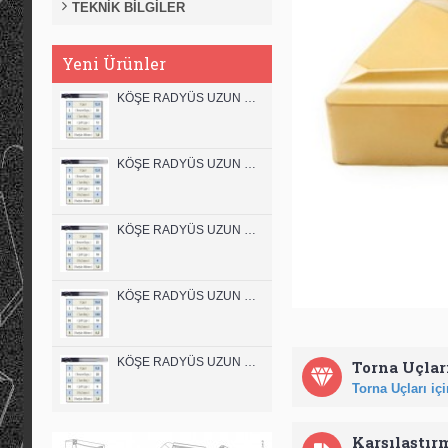
TEKNİK BİLGİLER
Yeni Ürünler
KÖŞE RADYÜS UZUN 12B00 KARBÜR PARMAK FREZE
KÖŞE RADYÜS UZUN 12A00 KARBÜR PARMAK FREZE
KÖŞE RADYÜS UZUN 10B00 KARBÜR PARMAK FREZE
KÖŞE RADYÜS UZUN 10A00 KARBÜR PARMAK FREZE
KÖŞE RADYÜS UZUN 08B00 KARBÜR PARMAK FREZE
Torna Uçları
Torna Uçları için
Karşılaştır