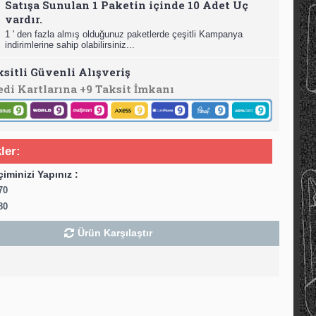
Satışa Sunulan 1 Paketin içinde 10 Adet Uç
vardır.
1 ' den fazla almış olduğunuz paketlerde çeşitli Kampanya
indirimlerine sahip olabilirsiniz...
ksitli Güvenli Alışveriş
edi Kartlarına +9 Taksit İmkanı
ler:
çiminizi Yapınız :
70
80
Ürün Karşılaştır