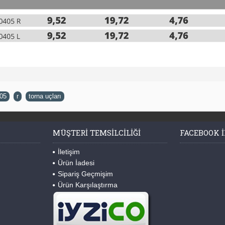
05
,
r
,
torna uçları
MÜŞTERI TEMSILCILIĞI
FACEBOOK I
İletişim
Ürün İadesi
Sipariş Geçmişim
Ürün Karşılaştırma