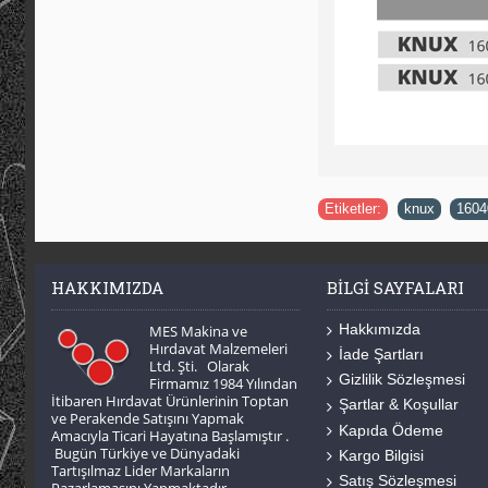
Etiketler:
knux
,
1604
HAKKIMIZDA
BILGI SAYFALARI
Hakkımızda
MES Makina ve
Hırdavat Malzemeleri
İade Şartları
Ltd. Şti. Olarak
Gizlilik Sözleşmesi
Firmamız 1984 Yılından
İtibaren Hırdavat Ürünlerinin Toptan
Şartlar & Koşullar
ve Perakende Satışını Yapmak
Kapıda Ödeme
Amacıyla Ticari Hayatına Başlamıştır .
Bugün Türkiye ve Dünyadaki
Kargo Bilgisi
Tartışılmaz Lider Markaların
Satış Sözleşmesi
Pazarlamasını Yapmaktadır