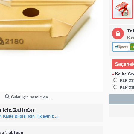
Ta
Kr
Seçenek
Kalite Se
*
KLP 21
KLP 21
Galeri için resmi tıkla...
 için Kaliteler
 Kalite Bilgisi için Tıklayınız ...
ma Tablosu