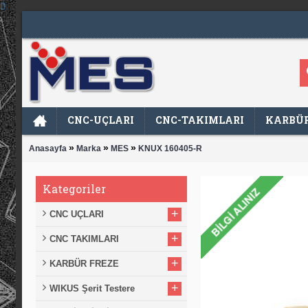
CNC-UÇLARI
CNC-TAKIMLARI
KARBÜR
»
»
»
Anasayfa
Marka
MES
KNUX 160405-R
Kategoriler
+
CNC UÇLARI
+
CNC TAKIMLARI
+
KARBÜR FREZE
+
WIKUS Şerit Testere