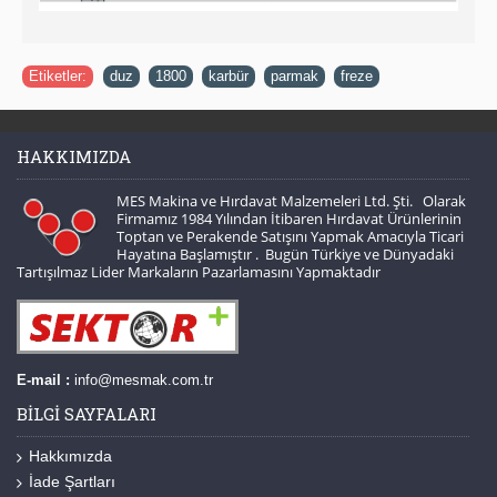
Etiketler:
duz
,
1800
,
karbür
,
parmak
,
freze
HAKKIMIZDA
MES Makina ve Hırdavat Malzemeleri Ltd. Şti. Olarak
Firmamız 1984 Yılından İtibaren Hırdavat Ürünlerinin
Toptan ve Perakende Satışını Yapmak Amacıyla Ticari
Hayatına Başlamıştır . Bugün Türkiye ve Dünyadaki
Tartışılmaz Lider Markaların Pazarlamasını Yapmaktadır
E-mail :
info@mesmak.com.tr
BILGI SAYFALARI
Hakkımızda
İade Şartları