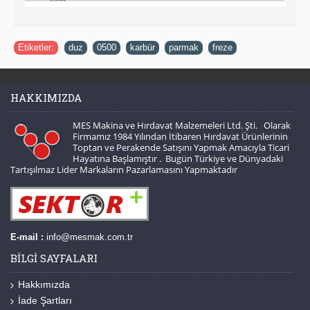
Etiketler:
duz
,
0500
,
karbür
,
parmak
,
freze
HAKKIMIZDA
MES Makina ve Hırdavat Malzemeleri Ltd. Şti. Olarak
Firmamız 1984 Yılından İtibaren Hırdavat Ürünlerinin
Toptan ve Perakende Satışını Yapmak Amacıyla Ticari
Hayatına Başlamıştır . Bugün Türkiye ve Dünyadaki
Tartışılmaz Lider Markaların Pazarlamasını Yapmaktadır
E-mail :
info@mesmak.com.tr
BILGI SAYFALARI
Hakkımızda
İade Şartları