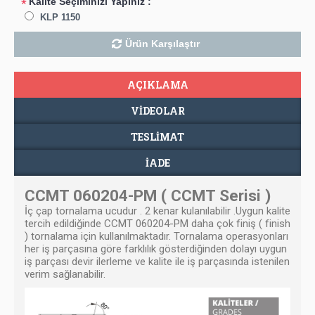
Kalite Seçiminizi Yapınız :
*
KLP 1150
Ürün Karşılaştır
AÇIKLAMA
VIDEOLAR
TESLIMAT
İADE
CCMT 060204-PM ( CCMT Serisi )
İç çap tornalama ucudur . 2 kenar kulanılabilir .Uygun kalite
tercih edildiğinde CCMT 060204-PM daha çok finiş ( finish
) tornalama için kullanılmaktadır. Tornalama operasyonları
her iş parçasına göre farklılık gösterdiğinden dolayı uygun
iş parçası devir ilerleme ve kalite ile iş parçasında istenilen
verim sağlanabilir.