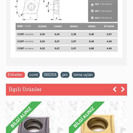
Etiketler:
ccmt
,
060204
,
pm
,
torna uçları
İlgili Ürünler