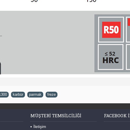
1300
,
karbür
,
parmak
,
freze
MÜŞTERI TEMSILCILIĞI
FACEBOOK I
İletişim