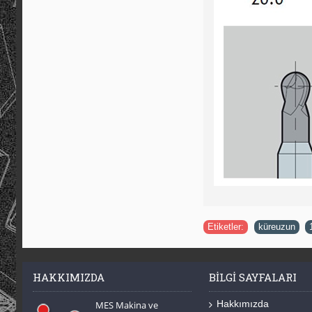
Etiketler:
küreuzun
,
HAKKIMIZDA
BILGI SAYFALARI
Hakkımızda
MES Makina ve