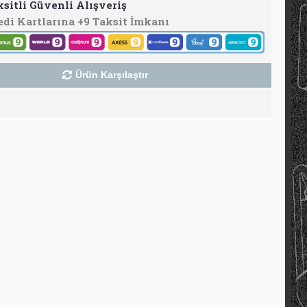
ksitli Güvenli Alışveriş
edi Kartlarına +9 Taksit İmkanı
Ürün Karşılaştır