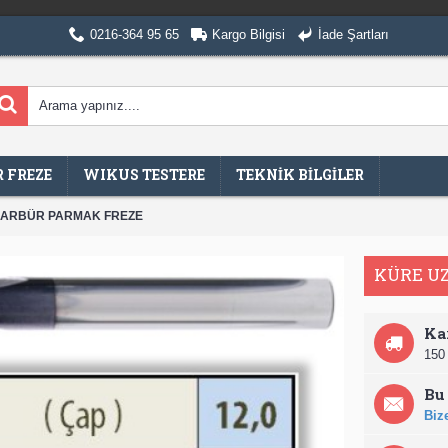
0216-364 95 65
Kargo Bilgisi
İade Şartları
 FREZE
WIKUS TESTERE
TEKNİK BİLGİLER
KARBÜR PARMAK FREZE
KÜRE U
Ka
150 
Bu 
Bize