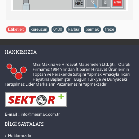
Etiketler:
küreuzun
,
0400
,
karbür
,
parmak
,
freze
HAKKIMIZDA
MES Makina ve Hırdavat Malzemeleri Ltd. Şti. Olarak
Firmamız 1984 Yılından İtibaren Hırdavat Ürünlerinin
Toptan ve Perakende Satışını Yapmak Amacıyla Ticari
Hayatına Başlamıştır . Bugün Türkiye ve Dünyadaki
Tartışılmaz Lider Markaların Pazarlamasını Yapmaktadır
E-mail :
info@mesmak.com.tr
BILGI SAYFALARI
Hakkımızda