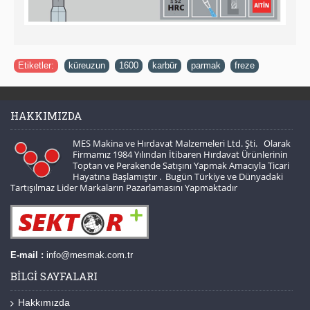
Etiketler:
küreuzun
,
1600
,
karbür
,
parmak
,
freze
HAKKIMIZDA
MES Makina ve Hırdavat Malzemeleri Ltd. Şti. Olarak
Firmamız 1984 Yılından İtibaren Hırdavat Ürünlerinin
Toptan ve Perakende Satışını Yapmak Amacıyla Ticari
Hayatına Başlamıştır . Bugün Türkiye ve Dünyadaki
Tartışılmaz Lider Markaların Pazarlamasını Yapmaktadır
E-mail :
info@mesmak.com.tr
BILGI SAYFALARI
Hakkımızda