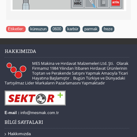
Etiketler:
küreuzun
,
0600
,
karbür
,
parmak
,
freze
HAKKIMIZDA
MES Makina ve Hırdavat Malzemeleri Ltd. Şti. Olarak
Firmamız 1984 Yılından İtibaren Hırdavat Ürünlerinin
Toptan ve Perakende Satışını Yapmak Amacıyla Ticari
Hayatına Başlamıştır . Bugün Türkiye ve Dünyadaki
Tartışılmaz Lider Markaların Pazarlamasını Yapmaktadır
E-mail :
info@mesmak.com.tr
BILGI SAYFALARI
Hakkımızda