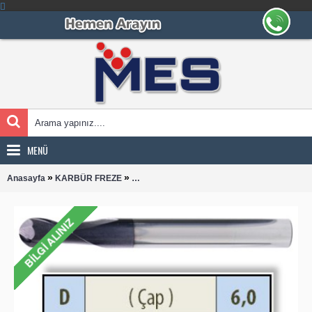
MENÜ
»
»
Anasayfa
KARBÜR FREZE
KÜRE UZUN 0600 KARBÜR PARMAK FREZE